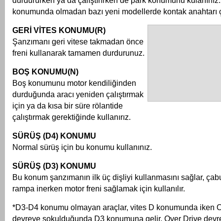
durdururken ya da çalıştırırken de park konumunu kulanınız.
konumunda olmadan bazı yeni modellerde kontak anahtarı 
GERİ VİTES KONUMU(R)
Şanzımanı geri vitese takmadan önce
freni kullanarak tamamen durdurunuz.
BOŞ KONUMU(N)
Boş konumunu motor kendiliğinden
durduğunda aracı yeniden çalıştırmak
için ya da kısa bir süre rölantide
çalıştırmak gerektiğinde kullanırız.
SÜRÜŞ (D4) KONUMU
Normal sürüş için bu konumu kullanınız.
SÜRÜŞ (D3) KONUMU
Bu konum şanzımanın ilk üç dişliyi kullanmasını sağlar, ça
rampa inerken motor freni sağlamak için kullanılır.
*D3-D4 konumu olmayan araçlar, vites D konumunda iken O
devreye sokulduğunda D3 konumuna gelir. Over Drive devre