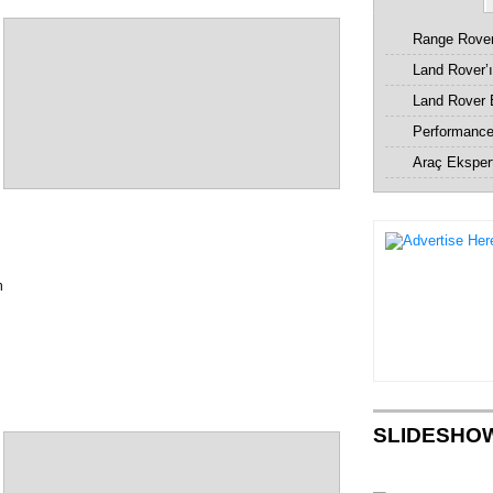
Range Rover
Land Rover’ı
Land Rover 
Performance 
Araç Ekspert
n
SLIDESHO