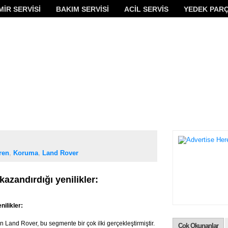
MİR SERVİSİ
BAKIM SERVİSİ
ACİL SERVİS
YEDEK PAR
ren
,
Koruma
,
Land Rover
azandırdığı yenilikler:
nilikler:
 Land Rover, bu segmente bir çok ilki gerçekleştirmiştir.
Cok Okunanlar