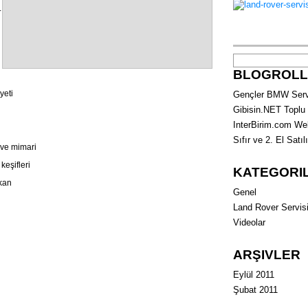
.
Arama:
BLOGROLL
yeti
Gençler BMW Serv
Gibisin.NET Toplu
InterBirim.com We
Sıfır ve 2. El Satıl
 ve mimari
keşifleri
KATEGORI
kan
Genel
Land Rover Servis
Videolar
ARŞIVLER
Eylül 2011
Şubat 2011