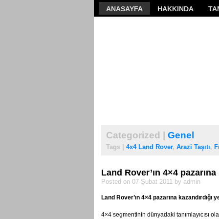
ANASAYFA
HAKKINDA
TA
Categorized |
Genel
Tags |
4x4 Land Rover
,
Arazi Taşıtı
,
F
Land Rover’ın 4×4 pazarına k
Posted on 07 Şubat 2011 by admin
Land Rover’ın 4×4 pazarına kazandırdığı ye
4×4 segmentinin dünyadaki tanımlayıcısı olan