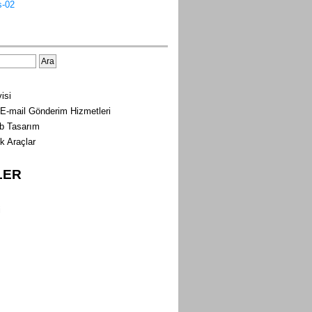
isi
 E-mail Gönderim Hizmetleri
b Tasarım
ık Araçlar
LER
i