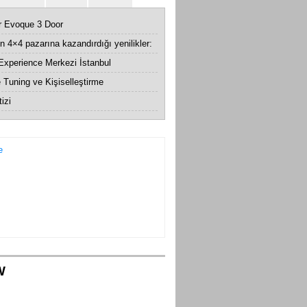
 Evoque 3 Door
n 4×4 pazarına kazandırdığı yenilikler:
Experience Merkezi İstanbul
Tuning ve Kişiselleştirme
izi
W